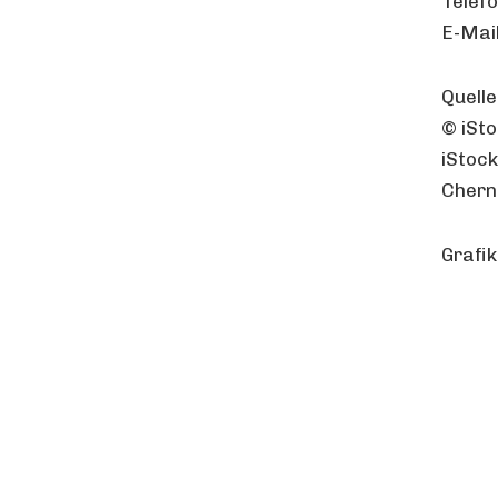
Telef
E-Mai
Quelle
© iSt
iStoc
Chern
Grafik