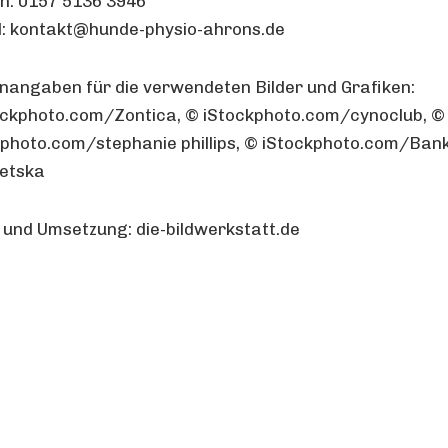
on: 0157 5136 3946
l: kontakt@hunde-physio-ahrons.de
nangaben für die verwendeten Bilder und Grafiken:
ockphoto.com/Zontica, © iStockphoto.com/cynoclub, ©
kphoto.com/stephanie phillips, © iStockphoto.com/Ban
etska
 und Umsetzung: die-bildwerkstatt.de