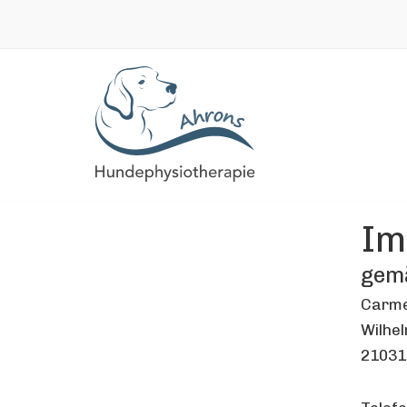
Zum
Inhalt
springen
Im
gem
Carme
Wilhe
21031